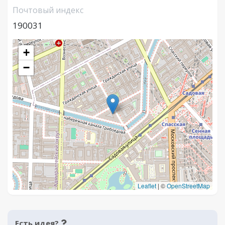
Почтовый индекс
190031
+
−
Leaflet
|
©
OpenStreetMap
Есть идея?