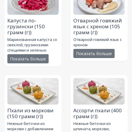
Капуста по-
Отварной говяжий
грузински
(150
язык с хреном
(105
грамм (г))
грамм (г))
Маринованная капуста со
Отварной говяжий язык с
свеклой, грузинскими
хреном
специями и зеленью
Показать больше
Показать больше
Пхали из моркови
Ассорти пхали
(400
(150 грамм (г))
грамм (г))
Нежные биточки из
Нежные биточки из
моркови с добавлением
шпината, моркови,