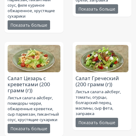
орехи, заправка
соус, филе куриное
Показать больше
обжаренное, хрустящие
сухарики
Показать больше
Салат Цезарь с
Салат Греческий
креветками
(200
(200 грамм (г))
грамм (г))
Листья салата айсберг,
томаты, огурцы,
Листья салата айсберг,
болгарский перец,
помидоры черри,
маслины, сыр фета,
обжаренные креветки,
заправка
сыр пармезан, пикантный
соус, хрустящие сухарики
Показать больше
Показать больше