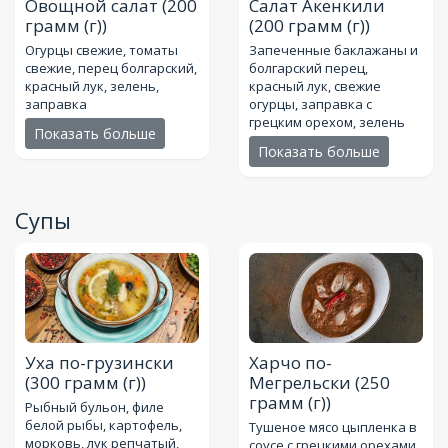
Овощной салат
(200
Салат Акенкили
грамм (г))
(200 грамм (г))
Огурцы свежие, томаты
Запеченные баклажаны и
свежие, перец болгарский,
болгарский перец,
красный лук, зелень,
красный лук, свежие
заправка
огурцы, заправка с
грецким орехом, зелень
Показать больше
Показать больше
Супы
Уха по-грузински
Харчо по-
(300 грамм (г))
Мегрельски
(250
грамм (г))
Рыбный бульон, филе
белой рыбы, картофель,
Тушеное мясо цыпленка в
морковь, лук репчатый,
соусе с грецкими орехами