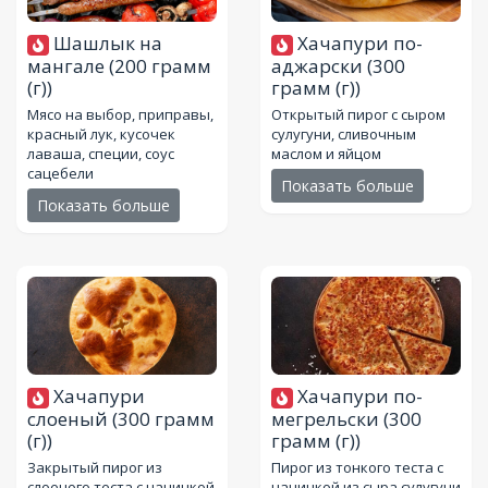
Шашлык на
Хачапури по-
мангале
(200 грамм
аджарски
(300
(г))
грамм (г))
Мясо на выбор, приправы,
Открытый пирог с сыром
красный лук, кусочек
сулугуни, сливочным
лаваша, специи, соус
маслом и яйцом
сацебели
Показать больше
Показать больше
Хачапури
Хачапури по-
слоеный
(300 грамм
мегрельски
(300
(г))
грамм (г))
Закрытый пирог из
Пирог из тонкого теста с
слоеного теста с начинкой
начинкой из сыра сулугуни