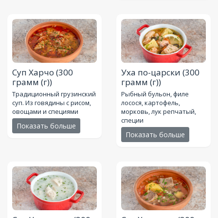
Суп Харчо
(300
Уха по-царски
(300
грамм (г))
грамм (г))
Традиционный грузинский
Рыбный бульон, филе
суп. Из говядины с рисом,
лосося, картофель,
овощами и специями
морковь, лук репчатый,
специи
Показать больше
Показать больше