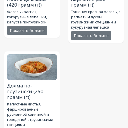
(420 грамм (г))
грамм (г))
Фасоль красная,
Тушеная красная фасоль, с
кукурузные лепешки,
репчатым луком,
капуста по-грузински
грузинскими специями и
кукурузная лепешка
Показать больше
Показать больше
Долма по-
грузински
(250
грамм (г))
Капустные листья,
фаршированные
рубленной свининой и
говядиной с грузинскими
специями