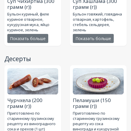
Суп Чихиртма
(300
Суп Хашлама
(300
грамм (г))
грамм (г))
Бульон куриный, филе
Бульон говяжий, говядина
куриное отварное,
отварная, картофель,
кукурузная мука, яйцо
стебель сельдерея,
куриное, зелень
зелень
Показать больше
Показать больше
Десерты
Чурчхела
(200
Пеламуши
(150
грамм (г))
грамм (г))
Приготовлено по
Приготовлено по
старинному грузинскому
старинному грузинскому
рецепту из винoградного
рецепту из сока
сока и орехов (1 шт)
винoграда и кукурузной