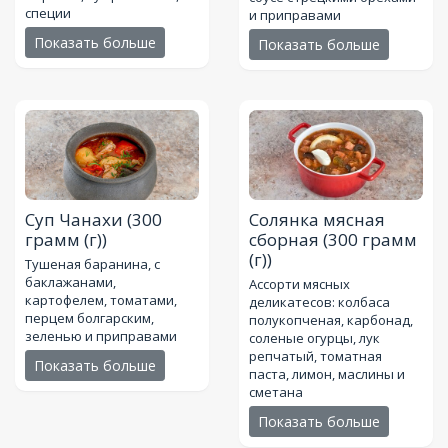
специи
и приправами
Показать больше
Показать больше
Суп Чанахи
(300
Солянка мясная
грамм (г))
сборная
(300 грамм
(г))
Тушеная баранина, с
баклажанами,
Ассорти мясных
картофелем, томатами,
деликатесов: колбаса
перцем болгарским,
полукопченая, карбонад,
зеленью и приправами
соленые огурцы, лук
репчатый, томатная
Показать больше
паста, лимон, маслины и
сметана
Показать больше