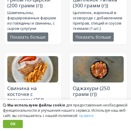
(200 грамм (г))
(300 грамм (г))
Шампиньоны,
Цыпленок, жаренный в
фаршированные фаршем
сковороде с добавлением
из говядины и свинины, с
приправ, специй и соусом
сыром сулугуни
ткемали (1 шт.)
Показать больше
Показать больше
Свинина на
Оджахури
(250
косточке с
грамм (г))
гарниром
(250
Мясо на выбор,
грамм (г))
Мы используем файлы cookie
для предоставления необходимой
картофель, лук репчатый,
функциональности и улучшения нашего сервиса. Используя наш веб-
перец болгарский, томаты,
Корейка, жаренная на
сайт, вы соглашаетесь с нашей политикой:
правила
зелень, приправы
гриле, картофель фри,
томаты и огурцы свежие,
OK
Показать больше
соус сацебели