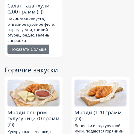
Салат Газапхули
(200 грамм (г))
Пекинская капуста,
отварное куриное филе,
сыр сулугуни, свежий
огурец, редис, зелень,
заправка
Показать больше
Горячие закуски
Мчади с сыром
Мчади
(120 грамм
сулугуни
(270 грамм
(г))
(г))
Лепешки из кукурузной
муки, подаются горячими
Кукурузные лепешки, с