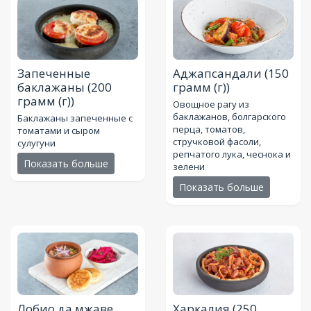
Запеченные
Аджапсандали
(150
баклажаны
(200
грамм (г))
грамм (г))
Овощное рагу из
баклажанов, болгарского
Баклажаны запеченные с
перца, томатов,
томатами и сыром
стручковой фасоли,
сулугуни
репчатого лука, чеснока и
Показать больше
зелени
Показать больше
Лобио да мжаве
Харкалия
(250