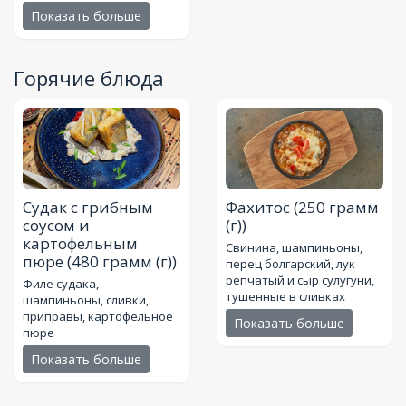
Показать больше
Горячие блюда
Судак с грибным
Фахитос
(250 грамм
соусом и
(г))
картофельным
Свинина, шампиньоны,
пюре
(480 грамм (г))
перец болгарский, лук
репчатый и сыр сулугуни,
Филе судака,
тушенные в сливках
шампиньоны, сливки,
приправы, картофельное
Показать больше
пюре
Показать больше