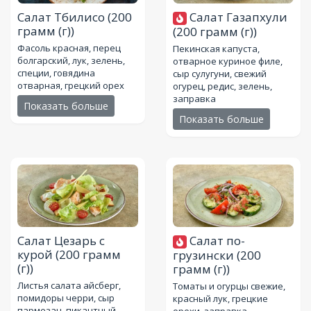
Салат Тбилисо
(200
Салат Газапхули
грамм (г))
(200 грамм (г))
Фасоль красная, перец
Пекинская капуста,
болгарский, лук, зелень,
отварное куриное филе,
специи, говядина
сыр сулугуни, свежий
отварная, грецкий орех
огурец, редис, зелень,
заправка
Показать больше
Показать больше
Салат Цезарь с
Салат по-
курой
(200 грамм
грузински
(200
(г))
грамм (г))
Листья салата айсберг,
Томаты и огурцы свежие,
помидоры черри, сыр
красный лук, грецкие
пармезан, пикантный