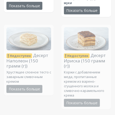
муки
Показать больше
Показать больше
Десерт
Десерт
Недоступен
Недоступен
Наполеон
(150
Ириска
(150 грамм
грамм (г))
(г))
Хрустящее слоеное тесто с
Коржи с добавлением
заварным сливочным
меда, пропитанные
кремом
кремом из варено-
сгущенного молока и
Показать больше
сливочно-карамельного
крема
Показать больше