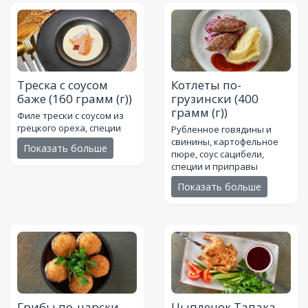
Треска с соусом
Котлеты по-
баже
(160 грамм (г))
грузински
(400
грамм (г))
Филе трески с соусом из
грецкого ореха, специи
Рубленное говядины и
свинины, картофельное
Показать больше
пюре, соус сацибели,
специи и приправы
Показать больше
Грибы по-царски
Цыпленок Тапака