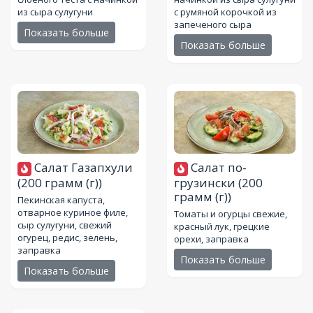
из сыра сулугуни
с румяной корочкой из
запеченого сыра
Показать больше
Показать больше
Салат Газапхули
Салат по-
(200 грамм (г))
грузински
(200
грамм (г))
Пекинская капуста,
отварное куриное филе,
Томаты и огурцы свежие,
сыр сулугуни, свежий
красный лук, грецкие
огурец, редис, зелень,
орехи, заправка
заправка
Показать больше
Показать больше