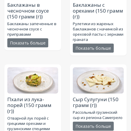
Баклажаны в
Баклажаны с
чесночном соусе
орехами
(150 грамм
(150 грамм (г))
(г))
Баклажаны запеченные в
Рулетики из жареных
чесночном соусе с
баклажанов с начинкой из
приправами
ореховой пасты с зернами
граната
Показать больше
Показать больше
Пхали из лука-
Сыр Сулугуни
(150
порей
(150 грамм
грамм (г))
(г))
Рассольный грузинский
сыр из региона Самегрело
Отварной лук порей с
грецкими орехами и
Показать больше
грузинскими специями