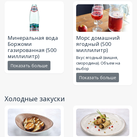
Минеральная вода
Морс домашний
Боржоми
ягодный
(500
газированная
(500
миллилитр)
миллилитр)
Вкус ягодный (вишня,
смородина). Объем на
Показать больше
выбор
Показать больше
Холодные закуски