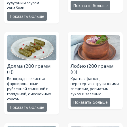
сулугуни и соусом
Показать больше
сацебели
Показать больше
Долма
(200 грамм
Лобио
(200 грамм
(г))
(г))
Винoградные листья,
Красная фасоль,
фаршированные
перетертая с грузинскими
рубленной свининой и
специями, репчатым
говядиной, с чесночным
луком и зеленью
соусом
Показать больше
Показать больше