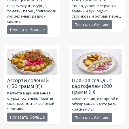
Сыр сулугуни, огурцы,
Кинза, укроп, петрушка,
томаты, перец болгарский,
зеленый лук, редис,
лук зеленый, редис -
стручковый острый перец
свежие
Показать больше
Показать больше
Ассорти солений
Пряная сельдь с
(150 грамм (г))
картофелем
(200
грамм (г))
Капуста маринованная,
огурцы соленые, томаты
Филе сельди, отварной и
соленые, чеснок соленый,
обжаренный картофель,
черемша
красный лук
Показать больше
Показать больше