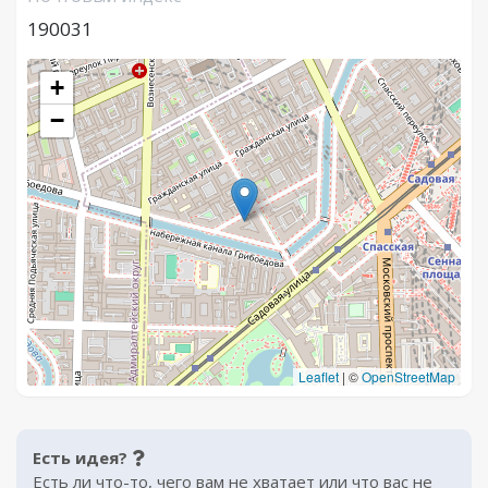
190031
+
−
Leaflet
|
©
OpenStreetMap
Есть идея?
Есть ли что-то, чего вам не хватает или что вас не