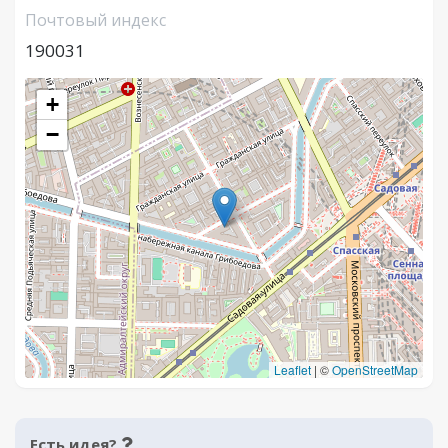
Почтовый индекс
190031
+
−
Leaflet
|
©
OpenStreetMap
Есть идея?