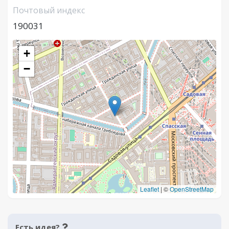
Почтовый индекс
190031
+
−
Leaflet
|
©
OpenStreetMap
Есть идея?