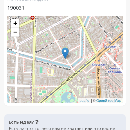
190031
+
−
Leaflet
|
©
OpenStreetMap
Есть идея?
Есть ли что-то, чего вам не хватает или что вас не