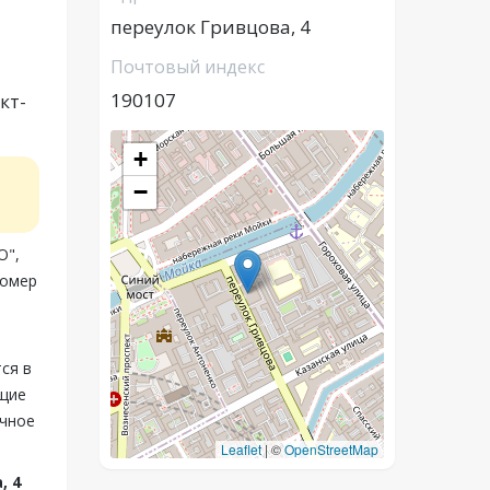
переулок Гривцова, 4
Почтовый индекс
190107
кт-
+
−
О",
номер
ся в
ащие
очное
Leaflet
|
©
OpenStreetMap
, 4