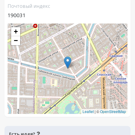
Почтовый индекс
190031
+
−
Leaflet
|
©
OpenStreetMap
Есть идея?