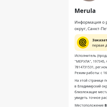
Merula
Информация о р
округ, Санкт-Пе
Заказа
первая 
Исполнитель (пр
"МЕРУЛА", 197345, С
7814731531, рег.но
Режим работы: с 16
На этой странице 
в Владимирский окр
близлежащие места
увидеть точное рас
Местоположение
В