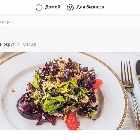
Домой
Для бизнеса
й округ
Merula