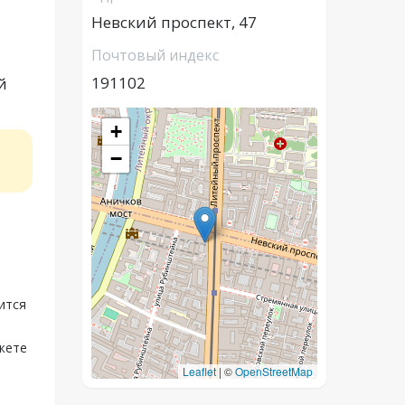
Невский проспект, 47
Почтовый индекс
191102
й
+
−
ится
жете
Leaflet
|
©
OpenStreetMap