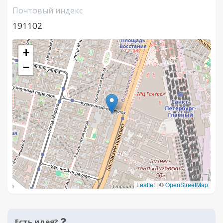
Почтовый индекс
191102
+
−
Leaflet
|
©
OpenStreetMap
Есть идея?