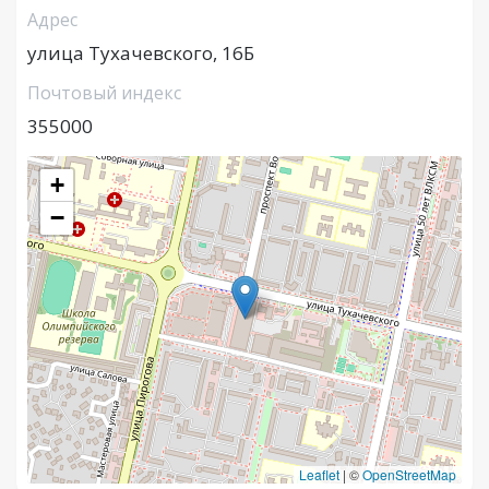
Адрес
улица Тухачевского, 16Б
Почтовый индекс
355000
+
−
Leaflet
|
©
OpenStreetMap