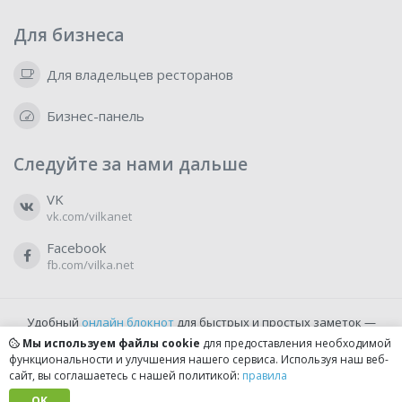
Для бизнеса
Для владельцев ресторанов
Бизнес-панель
Следуйте за нами дальше
VK
vk.com/vilkanet
Facebook
fb.com/vilka.net
Удобный
онлайн блокнот
для быстрых и простых заметок —
бесплатно и доступно прямо из браузера.
Мы используем файлы cookie
для предоставления необходимой
функциональности и улучшения нашего сервиса. Используя наш веб-
сайт, вы соглашаетесь с нашей политикой:
правила
© 2022-2026, vilka.net
Сделано с
OK