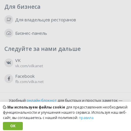
Для бизнеса
Для владельцев ресторанов
Бизнес-панель
Следуйте за нами дальше
VK
vk.com/vilkanet
Facebook
fb.com/vilka.net
Удобный
онлайн блокнот
для быстрых и простых заметок —
бесплатно и доступно прямо из браузера.
Мы используем файлы cookie
для предоставления необходимой
функциональности и улучшения нашего сервиса. Используя наш веб-
сайт, вы соглашаетесь с нашей политикой:
правила
© 2022-2026, vilka.net
Сделано с
OK