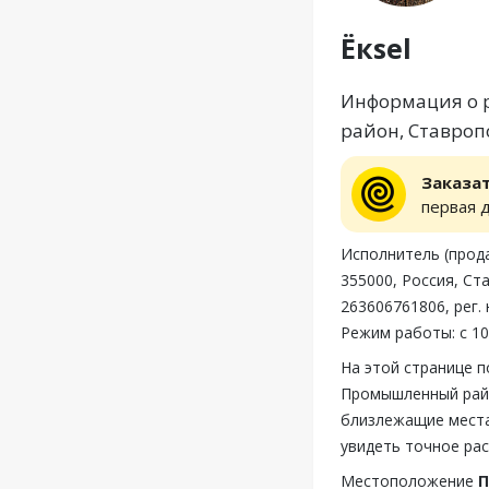
Ёкsel
Информация о р
район, Ставропо
Заказа
первая 
Исполнитель (прод
355000, Россия, С
263606761806, рег.
Режим работы: с 10
На этой странице п
Промышленный райо
близлежащие места,
увидеть точное рас
Местоположение
П