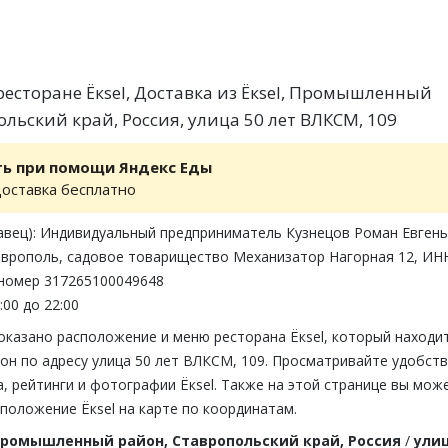
есторане Ёкsel, Доставка из Ёкsel, Промышленный
льский край, Россия, улица 50 лет ВЛКСМ, 109
ть при помощи Яндекс Еды
доставка бесплатно
авец): Индивидуальный предприниматель Кузнецов Роман Евгень
таврополь, садовое товарищество Механизатор Нагорная 12, ИН
 номер 317265100049648
:00 до 22:00
оказано расположение и меню ресторана Ёкsel, который находи
н по адресу улица 50 лет ВЛКСМ, 109. Просматривайте удобств
 рейтинги и фотографии Ёкsel. Также на этой странице вы мож
положение Ёкsel на карте по координатам.
ромышленный район, Ставропольский край, Россия
/
улиц