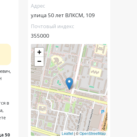
Адрес
улица 50 лет ВЛКСМ, 109
Почтовый индекс
355000
+
−
евич,
Н
тся в
а,
ете
Leaflet
|
©
OpenStreetMap
а 50