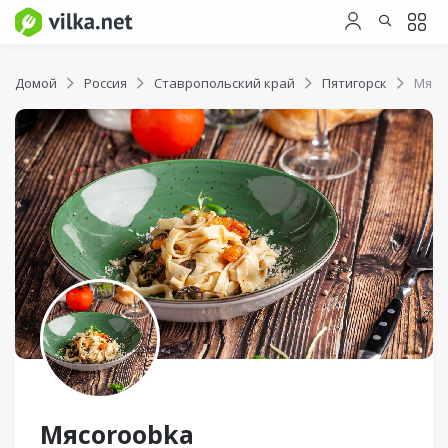
Домой
Россия
Ставропольский край
Пятигорск
Мясо
Мясоroobka