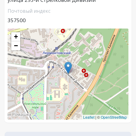
Почтовый индекс
357500
+
−
Leaflet
|
©
OpenStreetMap