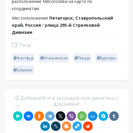
расположение Мясоroobka на карте по
координатам.
Местоположение
Пятигорск, Ставропольский
край, Россия
/
улица 295-й Стрелковой
Дивизии
Теги
Фастфуд
Итальянская
Пицца
Бургеры
Шаурма
Добавляйте в закладки или делитесь с
друзьями!