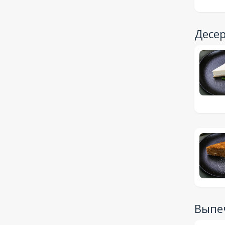
Десе
Выпе