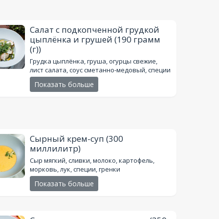
Салат с подкопченной грудкой
цыплёнка и грушей
(190 грамм
(г))
Грудка цыплёнка, груша, огурцы свежие,
лист салата, соус сметанно-медовый, специи
Показать больше
Сырный крем-суп
(300
миллилитр)
Сыр мягкий, сливки, молоко, картофель,
морковь, лук, специи, гренки
Показать больше