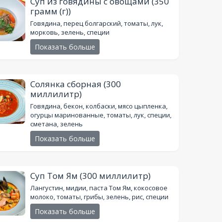
Суп из говядины с овощами
(350
грамм (г))
Говядина, перец болгарский, томаты, лук,
морковь, зелень, специи
Показать больше
Солянка сборная
(300
миллилитр)
Говядина, бекон, колбаски, мясо цыпленка,
огурцы маринованные, томаты, лук, специи,
сметана, зелень
Показать больше
Суп Том Ям
(300 миллилитр)
Лангустин, мидии, паста Том Ям, кокосовое
молоко, томаты, грибы, зелень, рис, специи
Показать больше