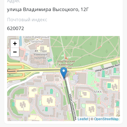
Адрес
улица Владимира Высоцкого, 12Г
Почтовый индекс
620072
+
−
Leaflet
|
©
OpenStreetMap