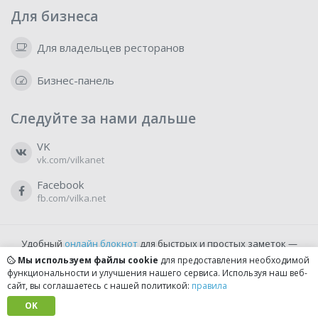
Для бизнеса
Для владельцев ресторанов
Бизнес-панель
Следуйте за нами дальше
VK
vk.com/vilkanet
Facebook
fb.com/vilka.net
Удобный
онлайн блокнот
для быстрых и простых заметок —
бесплатно и доступно прямо из браузера.
Мы используем файлы cookie
для предоставления необходимой
функциональности и улучшения нашего сервиса. Используя наш веб-
сайт, вы соглашаетесь с нашей политикой:
правила
© 2022-2026, vilka.net
Сделано с
OK