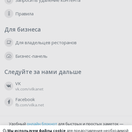
Запросить удаление контента
Правила
Для бизнеса
Для владельцев ресторанов
Бизнес-панель
Следуйте за нами дальше
VK
vk.com/vilkanet
Facebook
fb.com/vilka.net
Удобный
онлайн блокнот
для быстрых и простых заметок —
бесплатно и доступно прямо из браузера.
Мы используем файлы cookie
для предоставления необходимой