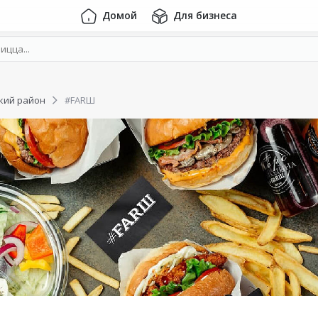
Домой
Для бизнеса
кий район
#FARШ