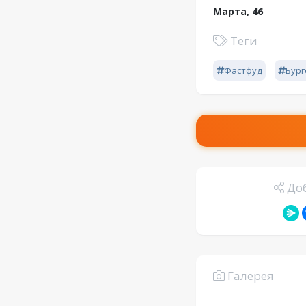
Марта, 46
Теги
Фастфуд
Бур
Доб
Галерея