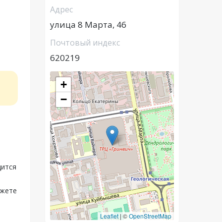
Адрес
улица 8 Марта, 46
Почтовый индекс
620219
+
−
дится
ожете
Leaflet
|
©
OpenStreetMap