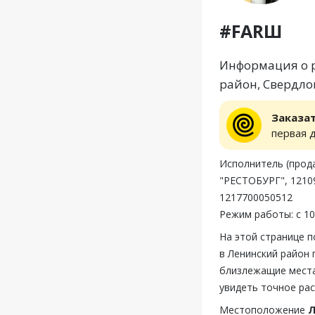
#FARШ
Информация о р
район, Свердлов
Заказа
первая 
Исполнитель (пр
"РЕСТОБУРГ", 12109
1217700050512
Режим работы: с 10
На этой странице 
в Ленинский район 
близлежащие места
увидеть точное ра
Местоположение
Л