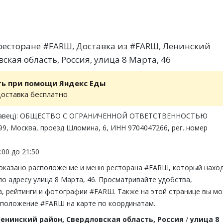
есторане #FARШ, Доставка из #FARШ, Ленинский
ская область, Россия, улица 8 Марта, 46
ть при помощи Яндекс Еды
доставка бесплатно
одавец): ОБЩЕСТВО С ОГРАНИЧЕННОЙ ОТВЕТСТВЕННОСТЬЮ
9, Москва, проезд Шломина, 6, ИНН 9704047266, рег. номер
:00 до 21:50
показано расположение и меню ресторана #FARШ, который нахо
по адресу улица 8 Марта, 46. Просматривайте удобства,
, рейтинги и фотографии #FARШ. Также на этой странице вы м
сположение #FARШ на карте по координатам.
енинский район, Свердловская область, Россия
/
улица 8