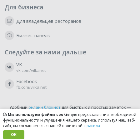
Для бизнеса
Для владельцев ресторанов
Бизнес-панель
Следуйте за нами дальше
VK
vk.com/vilkanet
Facebook
fb.com/vilka.net
Удобный
онлайн блокнот
для быстрых и простых заметок —
бесплатно и доступно прямо из браузера.
Мы используем файлы cookie
для предоставления необходимой
функциональности и улучшения нашего сервиса. Используя наш веб-
сайт, вы соглашаетесь с нашей политикой:
правила
© 2022-2026, vilka.net
Сделано с
OK