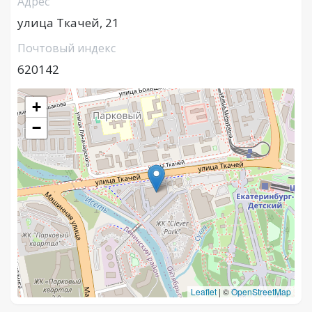
Адрес
улица Ткачей, 21
Почтовый индекс
620142
+
−
Leaflet
|
©
OpenStreetMap