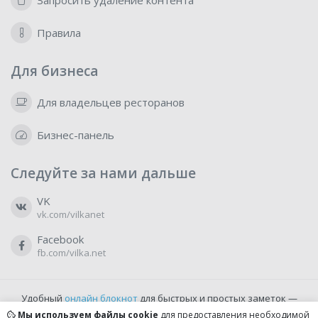
Запросить удаление контента
Правила
Для бизнеса
Для владельцев ресторанов
Бизнес-панель
Следуйте за нами дальше
VK
vk.com/vilkanet
Facebook
fb.com/vilka.net
Удобный
онлайн блокнот
для быстрых и простых заметок —
бесплатно и доступно прямо из браузера.
Мы используем файлы cookie
для предоставления необходимой