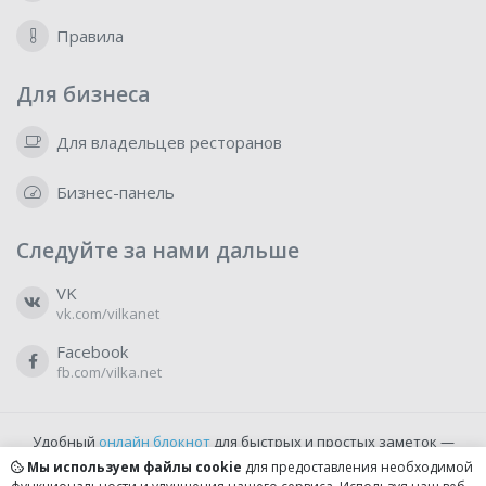
Правила
Для бизнеса
Для владельцев ресторанов
Бизнес-панель
Следуйте за нами дальше
VK
vk.com/vilkanet
Facebook
fb.com/vilka.net
Удобный
онлайн блокнот
для быстрых и простых заметок —
бесплатно и доступно прямо из браузера.
Мы используем файлы cookie
для предоставления необходимой