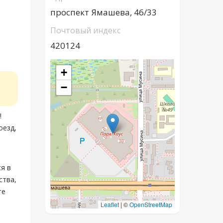
проспект Ямашева, 46/33
Почтовый индекс
420124
+
−
!
оезд,
я в
ства,
те
Leaflet
|
©
OpenStreetMap