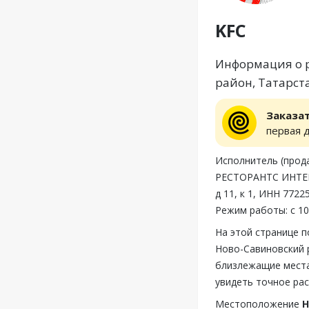
KFC
Информация о р
район, Татарста
Заказа
первая 
Исполнитель (пр
РЕСТОРАНТС ИНТЕР
д 11, к 1, ИНН 772
Режим работы: с 10
На этой странице 
Ново-Савиновский р
близлежащие места
увидеть точное ра
Местоположение
Н