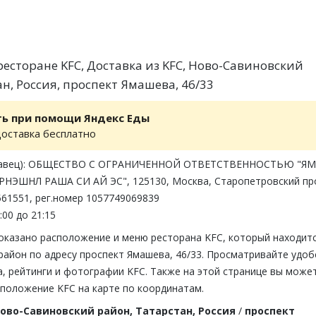
есторане KFC, Доставка из KFC, Ново-Савиновский
н, Россия, проспект Ямашева, 46/33
ть при помощи Яндекс Еды
доставка бесплатно
одавец): ОБЩЕСТВО С ОГРАНИЧЕННОЙ ОТВЕТСТВЕННОСТЬЮ "ЯМ
НЭШНЛ РАША СИ АЙ ЭС", 125130, Москва, Старопетровский пр
2561551, рег.номер 1057749069839
:00 до 21:15
показано расположение и меню ресторана KFC, который находитс
айон по адресу проспект Ямашева, 46/33. Просматривайте удоб
, рейтинги и фотографии KFC. Также на этой странице вы може
сположение KFC на карте по координатам.
ово-Савиновский район, Татарстан, Россия
/
проспект