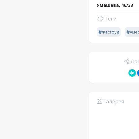
Ямашева, 46/33
Теги
Фастфуд
Аме
Доб
Галерея