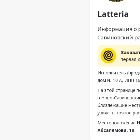
Latteria
Информация о ре
Савиновский ра
Заказа
первая 
Исполнитель (прода
дом № 10 А, ИНН 16
На этой странице п
в Ново-Савиновский
близлежащие места,
увидеть точное рас
Местоположение
Н
Абсалямова, 19