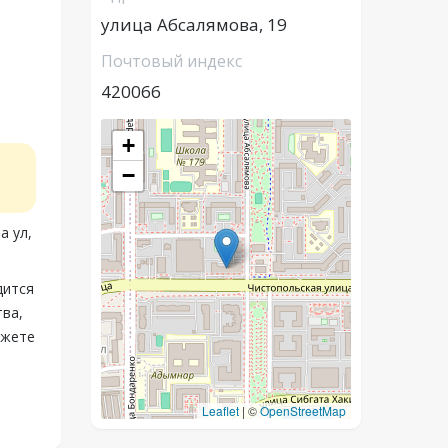
улица Абсалямова, 19
Почтовый индекс
420066
+
−
а ул,
дится
тва,
ожете
Leaflet
|
©
OpenStreetMap