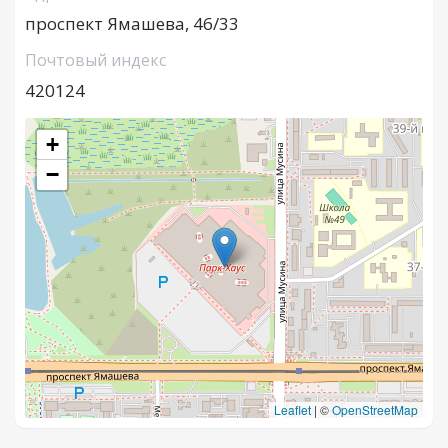
проспект Ямашева, 46/33
Почтовый индекс
420124
+
−
Leaflet
|
©
OpenStreetMap