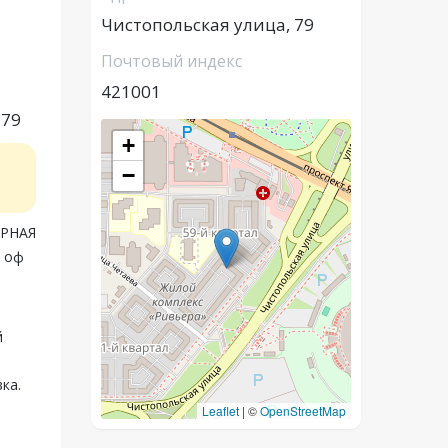
Чистопольская улица, 79
Почтовый индекс
421001
 79
+
−
ЫРНАЯ
 оф
й
ка.
Leaflet
|
©
OpenStreetMap