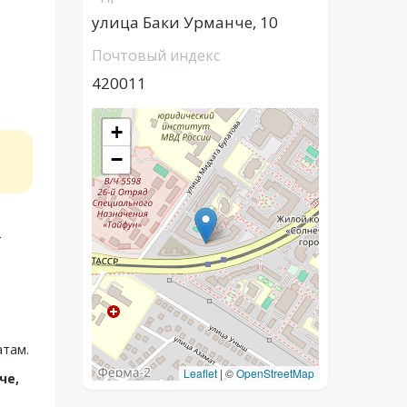
улица Баки Урманче, 10
Почтовый индекс
420011
+
−
2
атам.
Leaflet
|
©
OpenStreetMap
че,