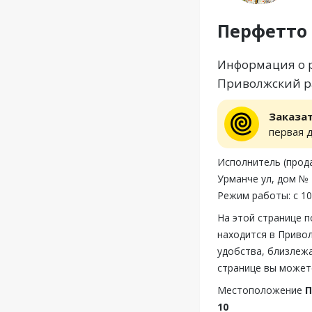
Перфетто
Информация о р
Приволжский ра
Заказа
первая 
Исполнитель (прода
Урманче ул, дом № 
Режим работы: с 10
На этой странице 
находится в Привол
удобства, близлеж
странице вы может
Местоположение
П
10