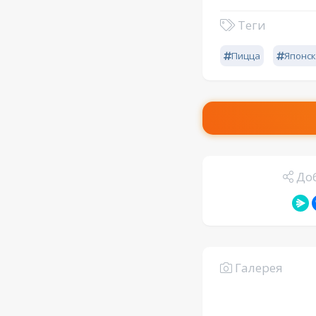
Теги
Пицца
Японск
Доб
Галерея