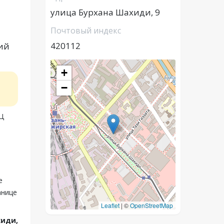
улица Бурхана Шахиди, 9
Почтовый индекс
420112
кий
+
−
Ц
е
анице
Leaflet
|
©
OpenStreetMap
хиди,