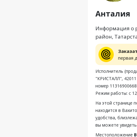
Анталия
Информация о р
район, Татарста
Заказа
первая 
Исполнитель (пр
"КРИСТАЛЛ", 420111
номер 11316900668
Режим работы: с 12
На этой странице 
находится в Вахито
удобства, близлежа
вы можете увидеть
Местоположение
В