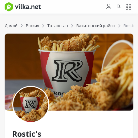
Домой
Россия
Татарстан
Вахитовский район
Rostic's
Rostic's