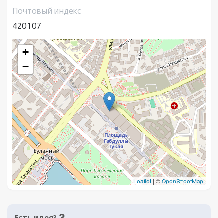
Почтовый индекс
420107
+
−
Leaflet
|
©
OpenStreetMap
Есть идея?