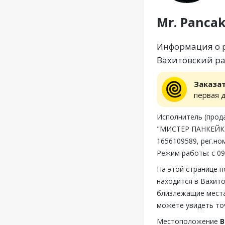
Mr. Panca
Информация о ре
Вахитовский рай
Заказа
первая 
Исполнитель (пр
"МИСТЕР ПАНКЕЙК", 
1656109589, рег.но
Режим работы: с 09
На этой странице п
находится в Вахито
близлежащие места,
можете увидеть то
Местоположение
В