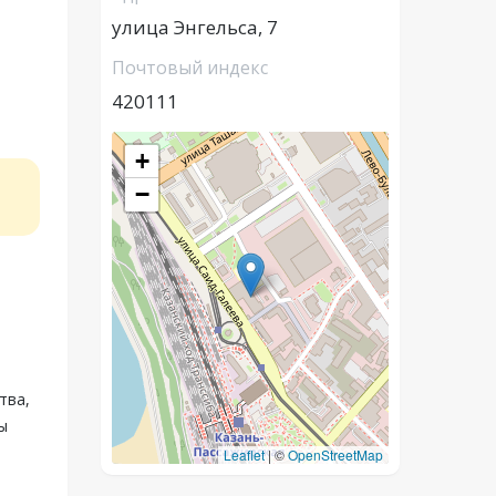
улица Энгельса, 7
Почтовый индекс
420111
+
−
тва,
ы
Leaflet
|
©
OpenStreetMap