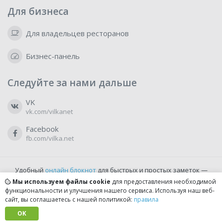
Для бизнеса
Для владельцев ресторанов
Бизнес-панель
Следуйте за нами дальше
VK
vk.com/vilkanet
Facebook
fb.com/vilka.net
Удобный
онлайн блокнот
для быстрых и простых заметок —
бесплатно и доступно прямо из браузера.
Мы используем файлы cookie
для предоставления необходимой
функциональности и улучшения нашего сервиса. Используя наш веб-
сайт, вы соглашаетесь с нашей политикой:
правила
© 2022-2026, vilka.net
Сделано с
OK