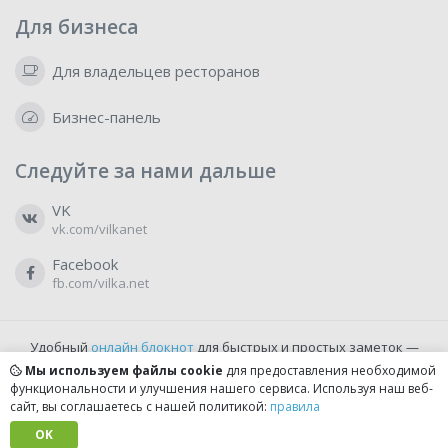
Для бизнеса
Для владельцев ресторанов
Бизнес-панель
Следуйте за нами дальше
VK
vk.com/vilkanet
Facebook
fb.com/vilka.net
Удобный
онлайн блокнот
для быстрых и простых заметок —
бесплатно и доступно прямо из браузера.
Мы используем файлы cookie
для предоставления необходимой
функциональности и улучшения нашего сервиса. Используя наш веб-
сайт, вы соглашаетесь с нашей политикой:
правила
© 2022-2026, vilka.net
Сделано с
OK