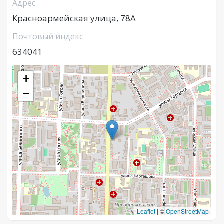
Адрес
Красноармейская улица, 78А
Почтовый индекс
634041
+
−
Leaflet
|
©
OpenStreetMap