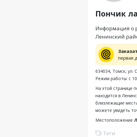
Пончик л
Информация о р
Ленинский райо
Заказа
первая 
634034, Томск, ул. 
Режим работы: с 10
На этой странице 
находится в Ленинс
близлежащие места,
можете увидеть то
Местоположение
Л
Теги