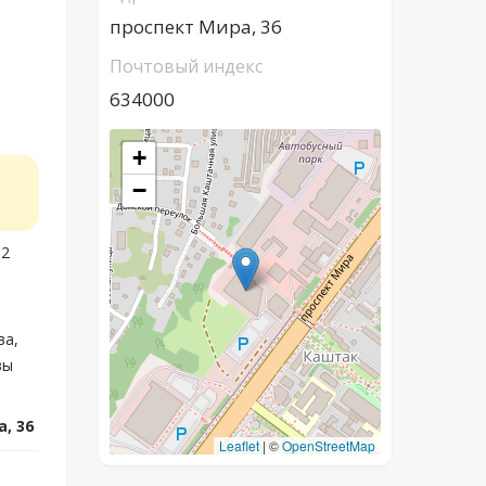
проспект Мира, 36
Почтовый индекс
634000
+
−
12
ва,
вы
, 36
Leaflet
|
©
OpenStreetMap