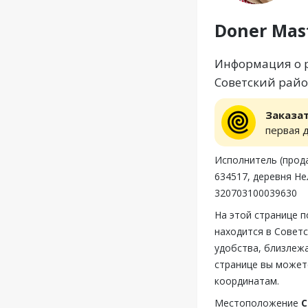
Doner Mas
Информация о ре
Советский район
Заказа
первая 
Исполнитель (прод
634517, деревня Не
320703100039630
На этой странице 
находится в Советс
удобства, близлежа
странице вы может
координатам.
Местоположение
С