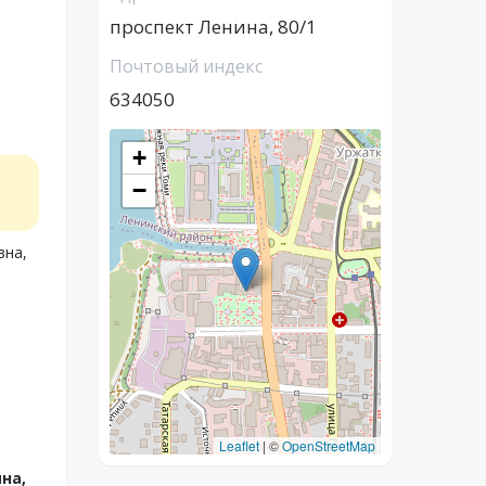
проспект Ленина, 80/1
Почтовый индекс
634050
+
−
вна,
й
Leaflet
|
©
OpenStreetMap
на,