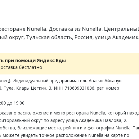
есторане Nunella, Доставка из Nunella, Центральны
й округ, Тульская область, Россия, улица Академик
ть при помощи Яндекс Еды
доставка бесплатно
авец): Индивидуальный предприниматель Авагян Айкануш
, Тула, Клары Цеткин, 3, ИНН 710609331036, рег. номер
:00 до 19:00
оказано расположение и меню ресторана Nunella, который нахо
иториальный округ по адресу улица Академика Павлова, 2.
обства, близлежащие места, рейтинги и фотографии Nunella. Т
ы можете увидеть точное расположение Nunella на карте по