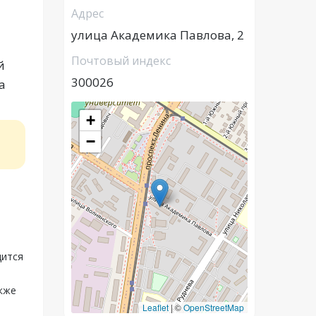
Адрес
улица Академика Павлова, 2
Почтовый индекс
й
300026
а
+
−
дится
акже
Leaflet
|
©
OpenStreetMap