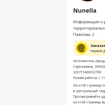
Nunella
Информация о р
территориальны
Павлова, 2
Заказа
первая 
Исполнитель (прод
Серёжаевна, 300026
320715400032790
Режим работы: с 11
На этой странице п
в Центральный терр
Просматривайте уд
на этой странице в