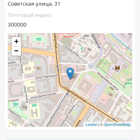
Советская улица, 31
Почтовый индекс
300000
+
−
Leaflet
|
©
OpenStreetMap