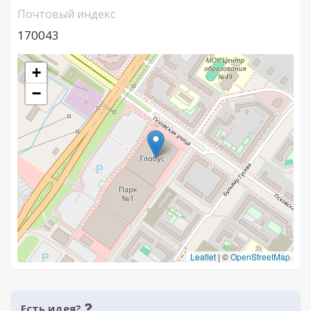
Почтовый индекс
170043
+
−
Leaflet
|
©
OpenStreetMap
Есть идея?