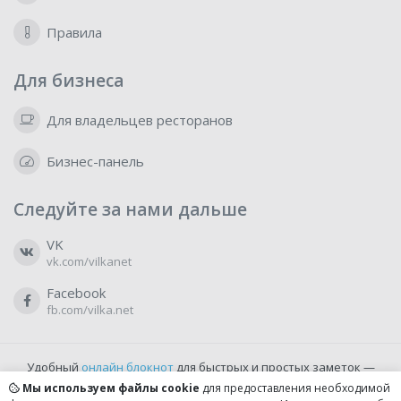
Правила
Для бизнеса
Для владельцев ресторанов
Бизнес-панель
Следуйте за нами дальше
VK
vk.com/vilkanet
Facebook
fb.com/vilka.net
Удобный
онлайн блокнот
для быстрых и простых заметок —
бесплатно и доступно прямо из браузера.
Мы используем файлы cookie
для предоставления необходимой