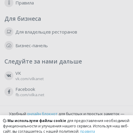
Правила
Для бизнеса
Для владельцев ресторанов
Бизнес-панель
Следуйте за нами дальше
VK
vk.com/vilkanet
Facebook
fb.com/vilka.net
Удобный
онлайн блокнот
для быстрых и простых заметок —
бесплатно и доступно прямо из браузера.
Мы используем файлы cookie
для предоставления необходимой
функциональности и улучшения нашего сервиса. Используя наш веб-
сайт, вы соглашаетесь с нашей политикой:
правила