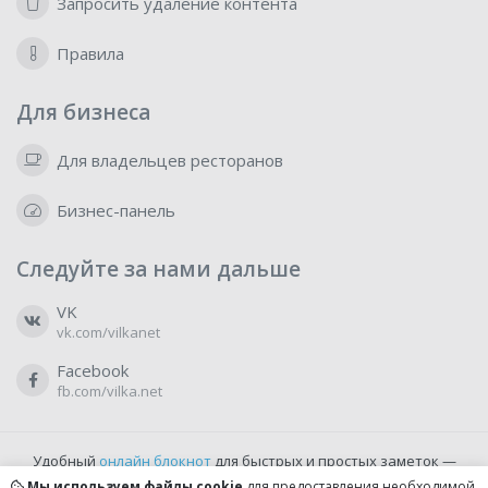
Запросить удаление контента
Правила
Для бизнеса
Для владельцев ресторанов
Бизнес-панель
Следуйте за нами дальше
VK
vk.com/vilkanet
Facebook
fb.com/vilka.net
Удобный
онлайн блокнот
для быстрых и простых заметок —
бесплатно и доступно прямо из браузера.
Мы используем файлы cookie
для предоставления необходимой