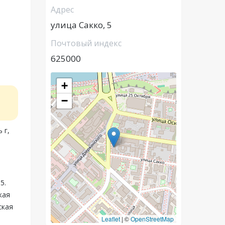
Адрес
улица Сакко, 5
Почтовый индекс
625000
+
−
 г,
5.
кая
ская
Leaflet
|
©
OpenStreetMap