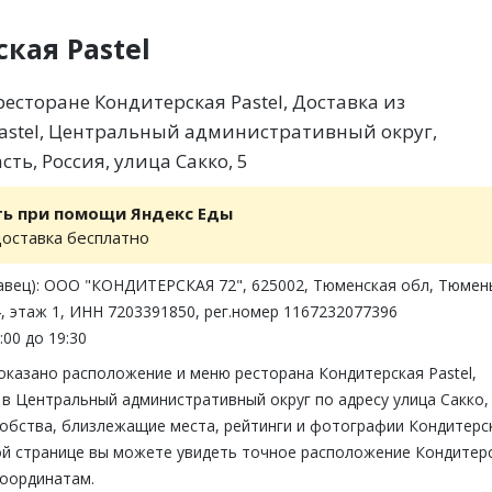
кая Pastel
есторане Кондитерская Pastel, Доставка из
astel, Центральный административный округ,
ть, Россия, улица Сакко, 5
ть при помощи Яндекс Еды
доставка бесплатно
авец): ООО "КОНДИТЕРСКАЯ 72", 625002, Тюменская обл, Тюмень
4, этаж 1, ИНН 7203391850, рег.номер 1167232077396
:00 до 19:30
оказано расположение и меню ресторана Кондитерская Pastel,
в Центральный административный округ по адресу улица Сакко, 
обства, близлежащие места, рейтинги и фотографии Кондитерс
той странице вы можете увидеть точное расположение Кондитер
 координатам.