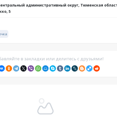
ентральный административный округ, Тюменская област
кко, 5
ечка
авляйте в закладки или делитесь с друзьями!