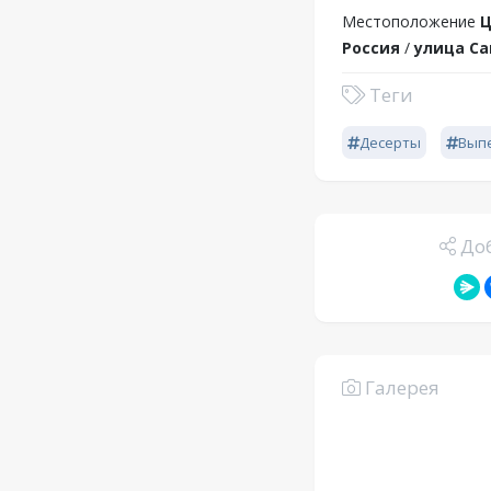
Местоположение
Ц
Россия
/
улица Са
Теги
Десерты
Вып
Доб
Галерея