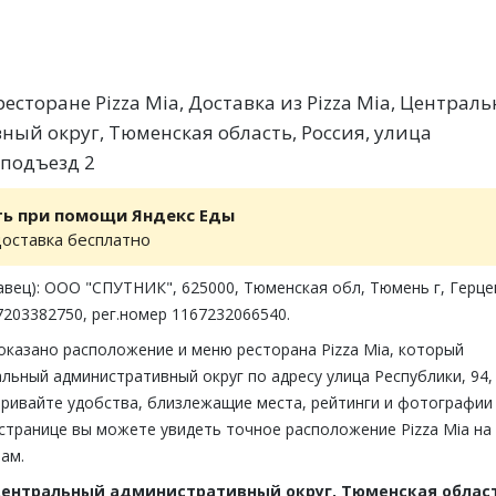
есторане Pizza Mia, Доставка из Pizza Mia, Централ
ый округ, Тюменская область, Россия, улица
 подъезд 2
ть при помощи Яндекс Еды
доставка бесплатно
авец): ООО "СПУТНИК", 625000, Тюменская обл, Тюмень г, Герце
7203382750, рег.номер 1167232066540.
оказано расположение и меню ресторана Pizza Mia, который
льный административный округ по адресу улица Республики, 94,
ривайте удобства, близлежащие места, рейтинги и фотографии 
 странице вы можете увидеть точное расположение Pizza Mia на
ам.
ентральный административный округ, Тюменская област