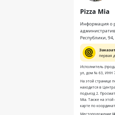
Pizza Mia
Информация о р
административн
Республики, 94,
Заказа
первая 
Исполнитель (прод
ул, дом № 63, ИНН 
На этой странице п
находится в Центра
подъезд 2. Просмат
Mia. Также на этой
карте по координат
Местоположение
Ц