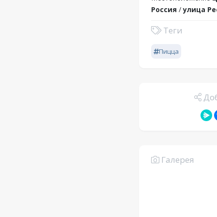
Россия
/
улица Ре
Теги
Пицца
Доб
Галерея