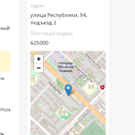
Адрес
улица Республики, 94,
подъезд 2
ьный
Почтовый индекс
625000
+
−
на
Pizza
ь,