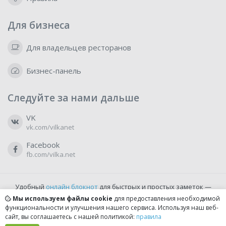
Для бизнеса
Для владельцев ресторанов
Бизнес-панель
Следуйте за нами дальше
VK
vk.com/vilkanet
Facebook
fb.com/vilka.net
Удобный
онлайн блокнот
для быстрых и простых заметок —
бесплатно и доступно прямо из браузера.
Мы используем файлы cookie
для предоставления необходимой
функциональности и улучшения нашего сервиса. Используя наш веб-
сайт, вы соглашаетесь с нашей политикой:
правила