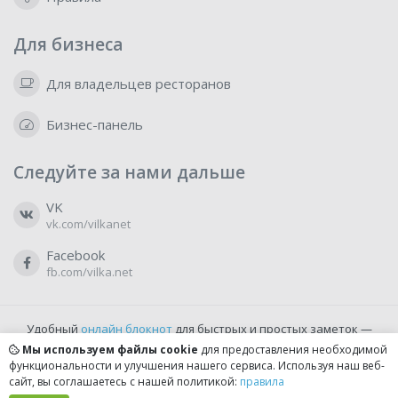
Для бизнеса
Для владельцев ресторанов
Бизнес-панель
Следуйте за нами дальше
VK
vk.com/vilkanet
Facebook
fb.com/vilka.net
Удобный
онлайн блокнот
для быстрых и простых заметок —
бесплатно и доступно прямо из браузера.
Мы используем файлы cookie
для предоставления необходимой
функциональности и улучшения нашего сервиса. Используя наш веб-
сайт, вы соглашаетесь с нашей политикой:
правила