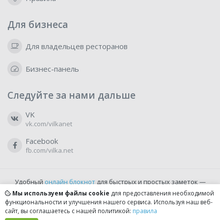
Для бизнеса
Для владельцев ресторанов
Бизнес-панель
Следуйте за нами дальше
VK
vk.com/vilkanet
Facebook
fb.com/vilka.net
Удобный
онлайн блокнот
для быстрых и простых заметок —
бесплатно и доступно прямо из браузера.
Мы используем файлы cookie
для предоставления необходимой
функциональности и улучшения нашего сервиса. Используя наш веб-
сайт, вы соглашаетесь с нашей политикой:
правила