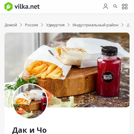
Домой
Россия
Удмуртия
Индустриальный район
Дак
Дак и Чо