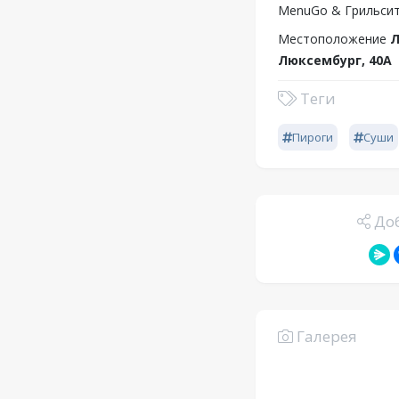
MenuGo & Грильсит
Местоположение
Л
Люксембург, 40А
Теги
Пироги
Суши
Доб
Галерея