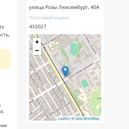
улица Розы Люксембург, 40А
Почтовый индекс
432027
из
сть,
+
−
&
А.
Leaflet
|
©
OpenStreetMap
ение