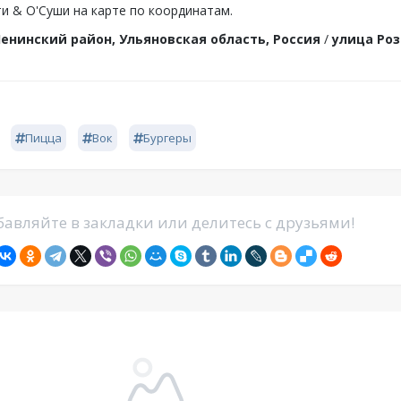
и & О'Суши на карте по координатам.
енинский район, Ульяновская область, Россия
/
улица Ро
Пицца
Вок
Бургеры
авляйте в закладки или делитесь с друзьями!