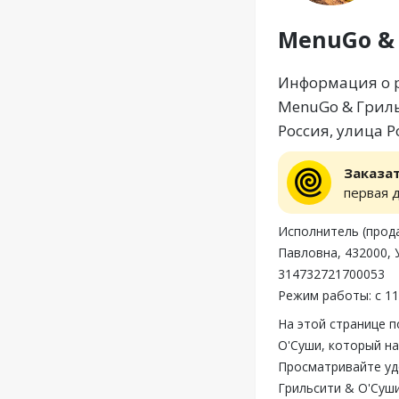
MenuGo &
Информация о р
MenuGo & Гриль
Россия, улица 
Заказа
первая 
Исполнитель (прод
Павловна, 432000, 
314732721700053
Режим работы: с 11
На этой странице 
О'Суши, который на
Просматривайте уд
Грильсити & О'Суш