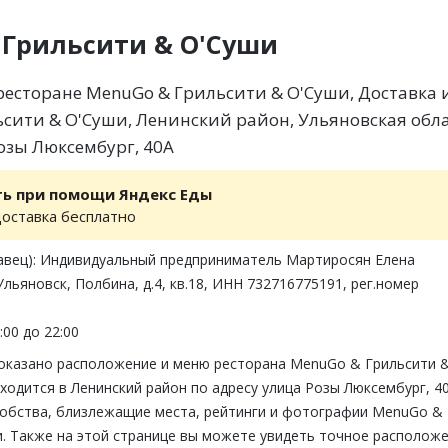
 Грильсити & О'Суши
есторане MenuGo & Грильсити & О'Суши, Доставка 
сити & О'Суши, Ленинский район, Ульяновская обла
Розы Люксембург, 40А
ть при помощи Яндекс Еды
доставка бесплатно
авец): Индивидуальный предприниматель Мартиросян Елена
Ульяновск, Полбина, д.4, кв.18, ИНН 732716775191, рег.номер
:00 до 22:00
показано расположение и меню ресторана MenuGo & Грильсити 
ходится в Ленинский район по адресу улица Розы Люксембург, 40
обства, близлежащие места, рейтинги и фотографии MenuGo &
и. Также на этой странице вы можете увидеть точное располож