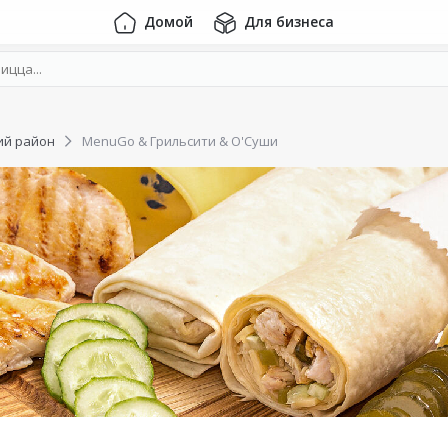
Домой
Для бизнеса
ий район
MenuGo & Грильсити & О'Суши