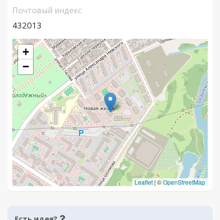
Почтовый индекс
432013
+
−
Leaflet
|
©
OpenStreetMap
Есть идея?