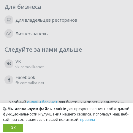
Для бизнеса
Для владельцев ресторанов
Бизнес-панель
Следуйте за нами дальше
VK
vk.com/vilkanet
Facebook
fb.com/vilka.net
Удобный
онлайн блокнот
для быстрых и простых заметок —
бесплатно и доступно прямо из браузера.
Мы используем файлы cookie
для предоставления необходимой
функциональности и улучшения нашего сервиса. Используя наш веб-
сайт, вы соглашаетесь с нашей политикой:
правила
© 2022-2026, vilka.net
Сделано с
OK