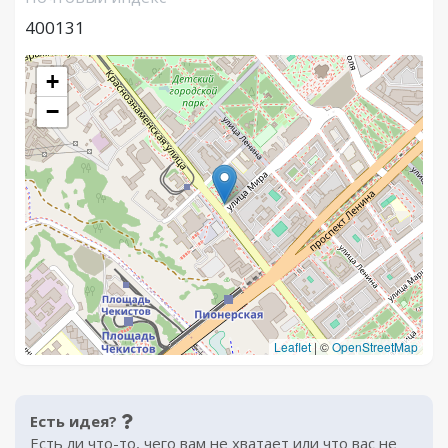
400131
+
−
Leaflet
|
©
OpenStreetMap
Есть идея?
Есть ли что-то, чего вам не хватает или что вас не