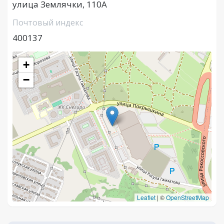
улица Землячки, 110А
Почтовый индекс
400137
+
−
Leaflet
|
©
OpenStreetMap